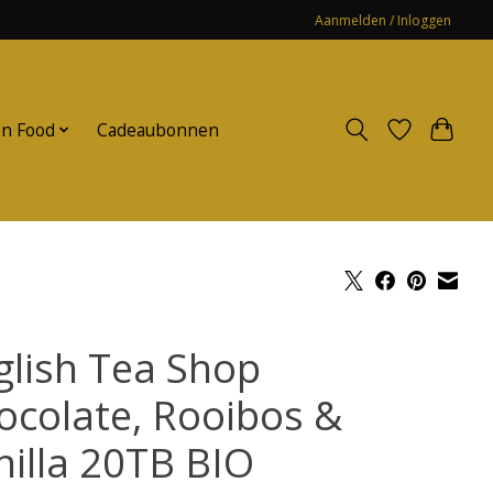
Aanmelden / Inloggen
n Food
Cadeaubonnen
glish Tea Shop
ocolate, Rooibos &
nilla 20TB BIO