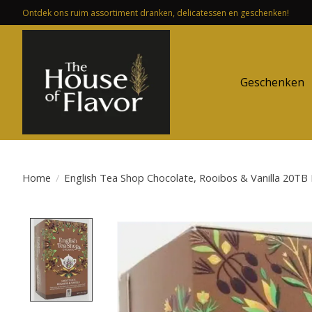
Ontdek ons ruim assortiment dranken, delicatessen en geschenken!
Geschenken
Home
/
English Tea Shop Chocolate, Rooibos & Vanilla 20TB
Product image slideshow Items