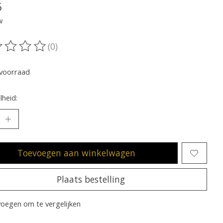
5
w
(0)
oordeling van dit product is
0
van de 5
voorraad
heid:
Toevoegen aan winkelwagen
Plaats bestelling
oegen om te vergelijken