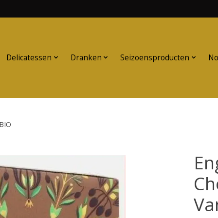
Delicatessen
Dranken
Seizoensproducten
No
 BIO
En
Ch
Va