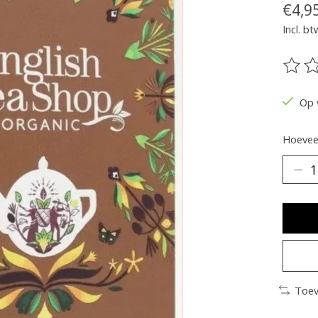
€4,9
Incl. bt
De be
Op 
Hoeveel
Toev