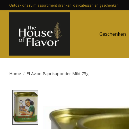
Ontdek ons ruim assortiment dranken, delicatessen en geschenken!
Geschenken
Home
/
El Avion Paprikapoeder Mild 75g
Product image slideshow Items