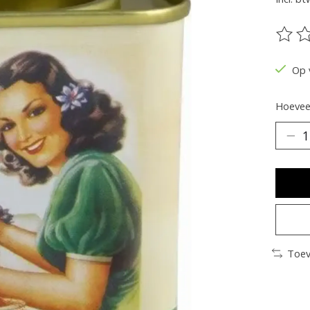
De be
Op 
Hoeveel
Toev