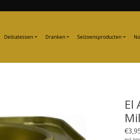
Delicatessen
Dranken
Seizoensproducten
No
El
Mi
€3,9
Incl. bt