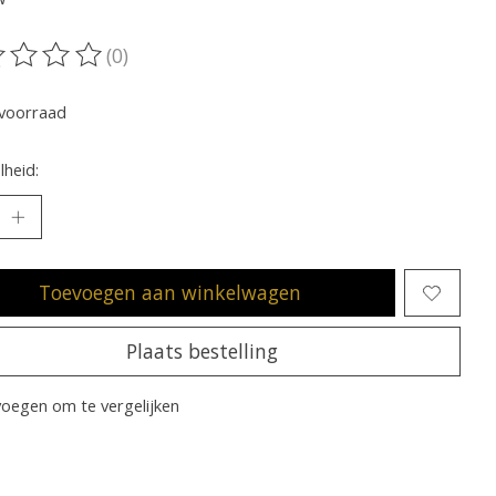
(0)
oordeling van dit product is
0
van de 5
voorraad
heid:
Toevoegen aan winkelwagen
Plaats bestelling
oegen om te vergelijken