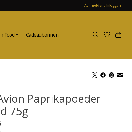
Aanmelden / Inloggen
n Food
Cadeaubonnen
 Avion Paprikapoeder
ld 75g
5
w