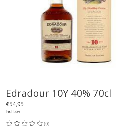
Edradour 10Y 40% 70cl
€54,95
Incl. btw
(0)
De beoordeling van dit product is
0
van de 5