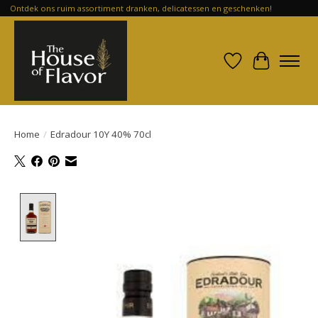
Ontdek ons ruim assortiment dranken, delicatessen en geschenken!
Verlanglijst
Winkelwa
Home
/
Edradour 10Y 40% 70cl
Product image slideshow Items