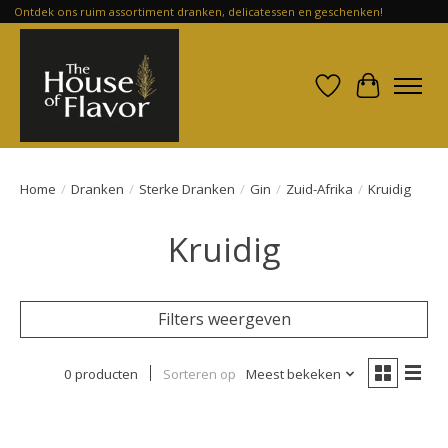
Ontdek ons ruim assortiment dranken, delicatessen en geschenken!
Verlanglijst
Winkelwa
Home
/
Dranken
/
Sterke Dranken
/
Gin
/
Zuid-Afrika
/
Kruidig
Kruidig
Filters weergeven
0 producten
Sorteren op
Meest bekeken