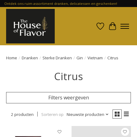
Ontdek ons ruim assortiment dranken, delicatessen en geschenken!
Verlanglijst
Winkelwa
Home
/
Dranken
/
Sterke Dranken
/
Gin
/
Vietnam
/
Citrus
Citrus
Filters weergeven
2 producten
Sorteren op
Nieuwste producten