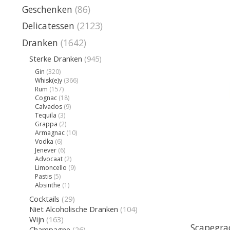
Geschenken
(86)
Delicatessen
(2123)
Dranken
(1642)
Sterke Dranken
(945)
Gin
(320)
Whisk(e)y
(366)
Rum
(157)
Cognac
(18)
Calvados
(9)
Tequila
(3)
Grappa
(2)
Armagnac
(10)
Vodka
(6)
Jenever
(6)
Advocaat
(2)
Limoncello
(9)
Pastis
(5)
Absinthe
(1)
Cocktails
(29)
Niet Alcoholische Dranken
(104)
Wijn
(163)
Scapegra
Champagne
(26)