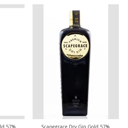
old 57%
Scapegrace Dry Gin Gold 57%