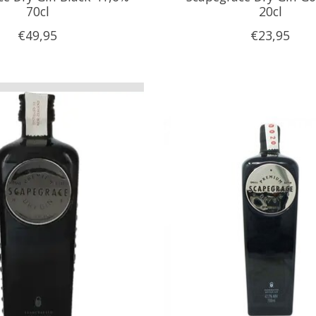
70cl
20cl
€49,95
€23,95