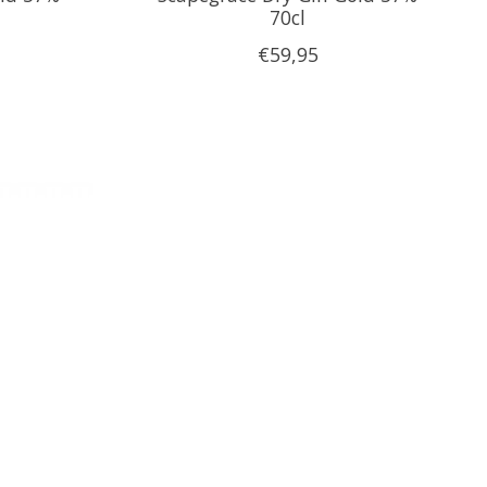
70cl
€59,95