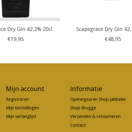
ce Dry Gin 42,2% 20cl
Scapegrace Dry Gin 42,
€19,95
€48,95
Mijn account
Informatie
Registreren
Openingsuren Shop Jabbeke
Mijn bestellingen
Shop Brugge
Mijn verlanglijst
Verzenden & retourneren
Contact