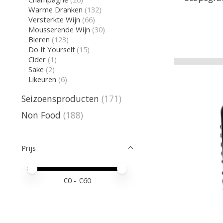
Warme Dranken
(132)
Versterkte Wijn
(66)
Mousserende Wijn
(30)
Bieren
(123)
Do It Yourself
(15)
Cider
(1)
Sake
(2)
Likeuren
(6)
Seizoensproducten
(171)
Non Food
(188)
Prijs
Minimale prijswaarde
Price maximum value
€
0
- €
60