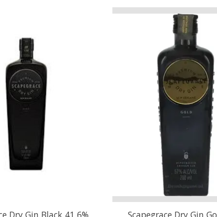
ce Dry Gin Black 41,6%
Scapegrace Dry Gin G