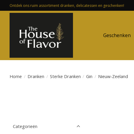
Ontdek ons ruim assortiment dranken, delicatessen en geschenken!
Geschenken
Home
/
Dranken
/
Sterke Dranken
/
Gin
/
Nieuw-Zeeland
Categorieën