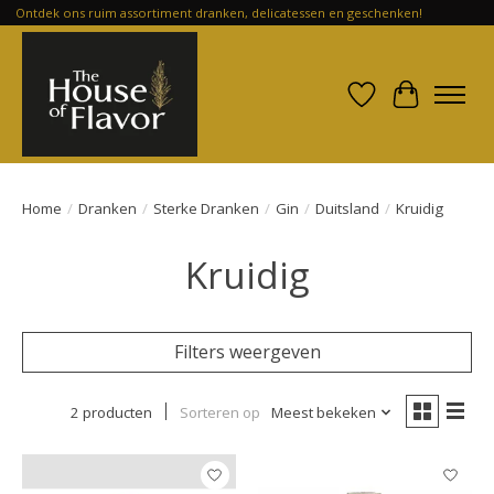
Ontdek ons ruim assortiment dranken, delicatessen en geschenken!
Verlanglijst
Winkelwa
Home
/
Dranken
/
Sterke Dranken
/
Gin
/
Duitsland
/
Kruidig
Kruidig
Filters weergeven
2 producten
Sorteren op
Meest bekeken