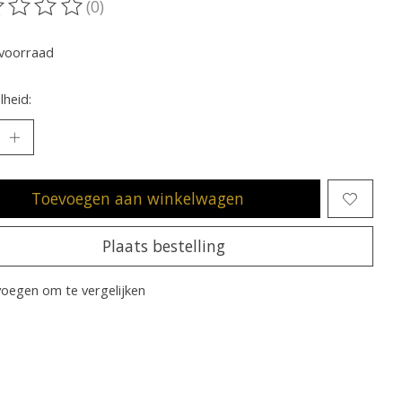
(0)
oordeling van dit product is
0
van de 5
voorraad
heid:
Toevoegen aan winkelwagen
Plaats bestelling
oegen om te vergelijken