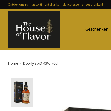
Ontdek ons ruim assortiment dranken, delicatessen en geschenken!
Geschenken
Home
/
Doorly's XO 43% 70cl
Product image slideshow Items