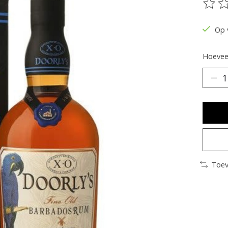
De be
Op 
Hoeveel
Toev