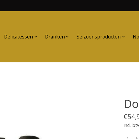
Delicatessen
Dranken
Seizoensproducten
No
Do
€54,
Incl. bt