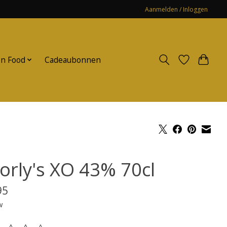
Aanmelden / Inloggen
n Food
Cadeaubonnen
orly's XO 43% 70cl
95
w