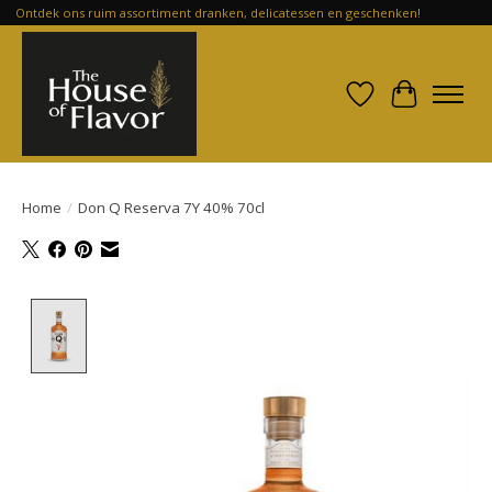
Ontdek ons ruim assortiment dranken, delicatessen en geschenken!
Verlanglijst
Winkelwa
Home
/
Don Q Reserva 7Y 40% 70cl
Product image slideshow Items