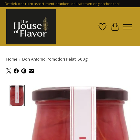
Ontdek ons ruim assortiment dranken, delicatessen en geschenken!
Verlanglijst
Winkelwa
Home
/
Don Antonio Pomodori Pelati 500g
Product image slideshow Items