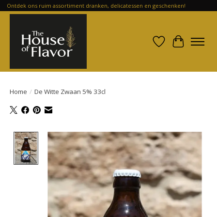
Ontdek ons ruim assortiment dranken, delicatessen en geschenken!
Verlanglijst
Winkelwa
Home
/
De Witte Zwaan 5% 33cl
Product image slideshow Items