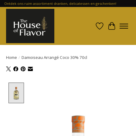
Ontdek ons ruim assortiment dranken, delicatessen en geschenken!
Verlanglijst
Winkelwa
Home
/
Damoiseau Arrangé Coco 30% 70cl
Product image slideshow Items