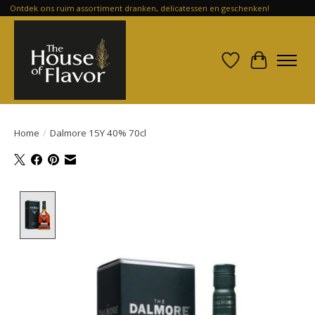
Ontdek ons ruim assortiment dranken, delicatessen en geschenken!
Verlanglijst
Winkelwa
Home
/
Dalmore 15Y 40% 70cl
Product image slideshow Items