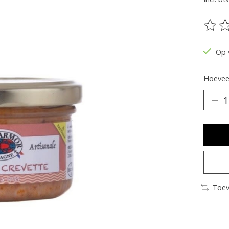
De be
Op 
Hoeveel
Toev