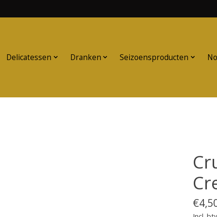
Delicatessen
Dranken
Seizoensproducten
No
Cr
Cr
€4,5
Incl. bt