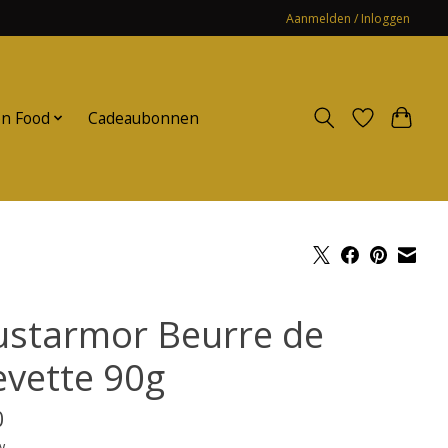
Aanmelden / Inloggen
n Food
Cadeaubonnen
ustarmor Beurre de
evette 90g
0
w