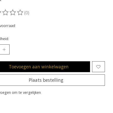
(0)
oordeling van dit product is
0
van de 5
voorraad
heid:
Toevoegen aan winkelwagen
Plaats bestelling
oegen om te vergelijken