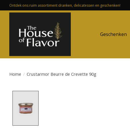
Ontdek ons ruim assortiment dranken, delicatessen en geschenken!
Geschenken
Home
/
Crustarmor Beurre de Crevette 90g
Product image slideshow Items