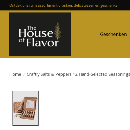
Ontdek ons ruim assortiment dranken, delicatessen en geschenken!
Geschenken
Home
/
Craftly Salts & Peppers 12 Hand-Selected Seasoning
Product image slideshow Items