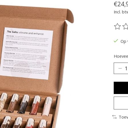
€24,
Incl. bt
De be
Op 
Hoeveel
Toev