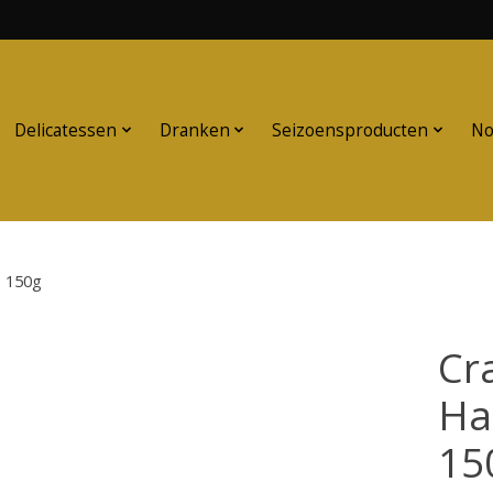
Delicatessen
Dranken
Seizoensproducten
No
s 150g
Cr
Ha
15