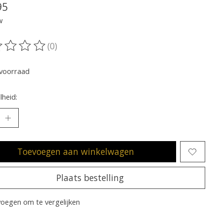
95
w
(0)
oordeling van dit product is
0
van de 5
voorraad
heid:
Toevoegen aan winkelwagen
Plaats bestelling
oegen om te vergelijken