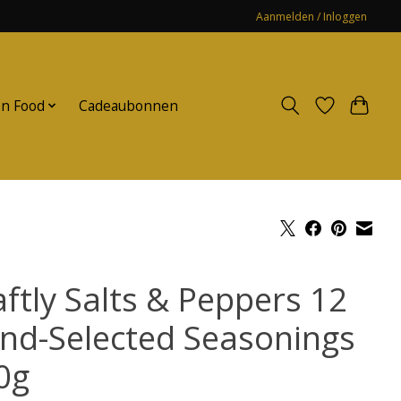
Aanmelden / Inloggen
n Food
Cadeaubonnen
aftly Salts & Peppers 12
nd-Selected Seasonings
0g