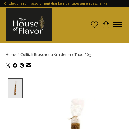
Ontdek ons ruim assortiment dranken, delicatessen en geschenken!
Verlanglijst
Winkelwa
Home
/
Collitali Bruschetta Kruidenmix Tubo 90g
Product image slideshow Items