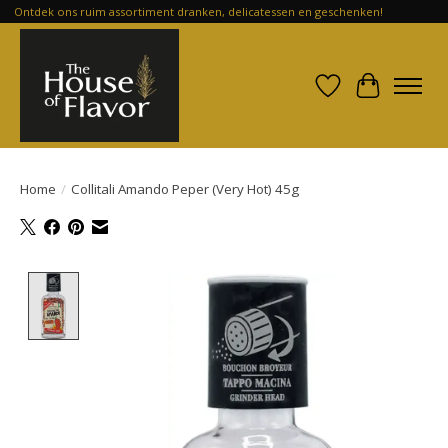
Ontdek ons ruim assortiment dranken, delicatessen en geschenken!
Verlanglijst
Winkelwa
Home
/
Collitali Amando Peper (Very Hot) 45g
Product image slideshow Items