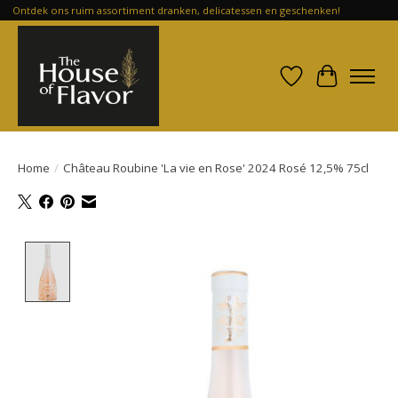
Ontdek ons ruim assortiment dranken, delicatessen en geschenken!
Verlanglijst
Winkelwa
Home
/
Château Roubine 'La vie en Rose' 2024 Rosé 12,5% 75cl
Product image slideshow Items