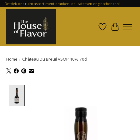
Ontdek ons ruim assortiment dranken, delicatessen en geschenken!
Verlanglijst
Winkelwa
Home
/
Château Du Breuil VSOP 40% 70cl
Product image slideshow Items