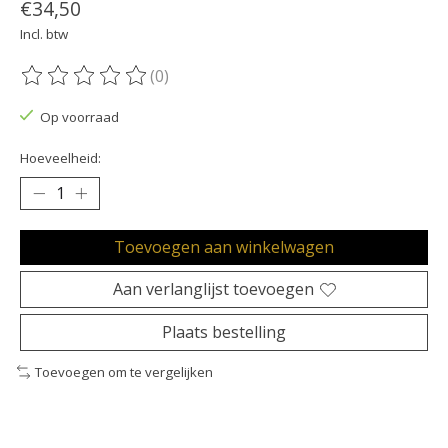
€34,50
Incl. btw
(0)
De beoordeling van dit product is
0
van de 5
Op voorraad
Hoeveelheid:
Toevoegen aan winkelwagen
Aan verlanglijst toevoegen
Plaats bestelling
Toevoegen om te vergelijken