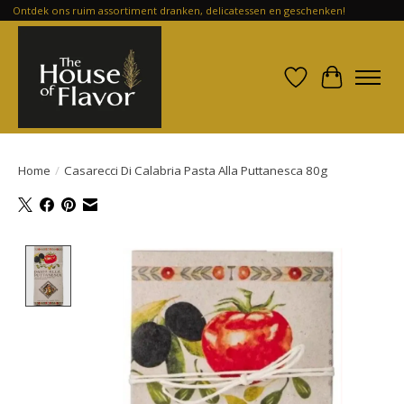
Ontdek ons ruim assortiment dranken, delicatessen en geschenken!
Verlanglijst
Winkelwa
Home
/
Casarecci Di Calabria Pasta Alla Puttanesca 80g
Product image slideshow Items