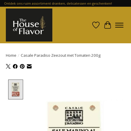
Ontdek ons ruim assortiment dranken, delicatessen en geschenken!
Verlanglijst
Winkelwa
Home
/
Casale Paradiso Zeezout met Tomaten 200g
Product image slideshow Items