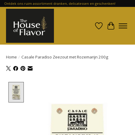
Ontdek ons ruim assortiment dranken, delicatessen en geschenken!
Verlanglijst
Winkelwa
Home
/
Casale Paradiso Zeezout met Rozemarijn 200g
Product image slideshow Items