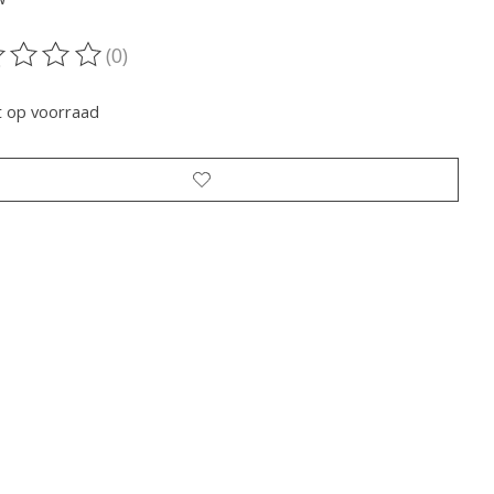
(0)
oordeling van dit product is
0
van de 5
t op voorraad