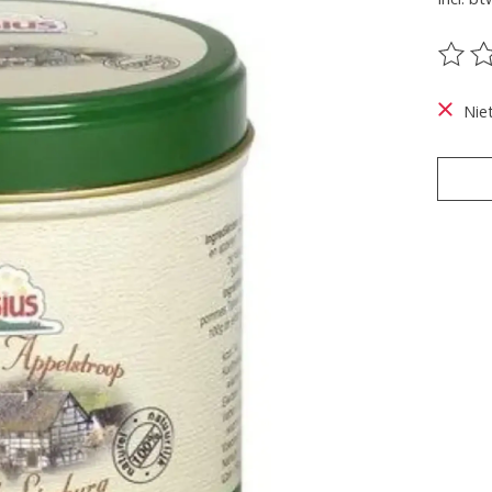
De be
Nie