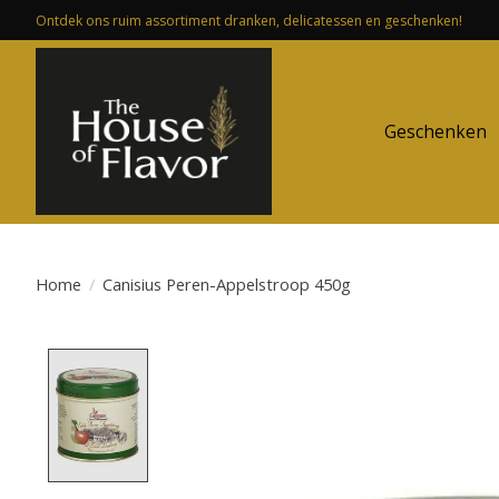
Ontdek ons ruim assortiment dranken, delicatessen en geschenken!
Geschenken
Home
/
Canisius Peren-Appelstroop 450g
Product image slideshow Items