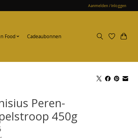
Aanmelden / Inloggen
n Food
Cadeaubonnen
nisius Peren-
pelstroop 450g
5
w