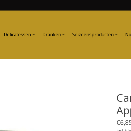
Delicatessen
Dranken
Seizoensproducten
No
Ca
Ap
€6,8
Incl. bt