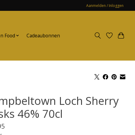
Aanmelden / Inloggen
n Food
Cadeaubonnen
mpbeltown Loch Sherry
sks 46% 70cl
95
w