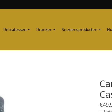
Delicatessen
Dranken
Seizoensproducten
No
Ca
Ca
€49,
Incl. bt