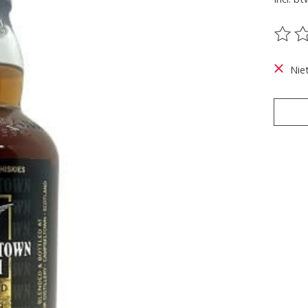
De be
Nie