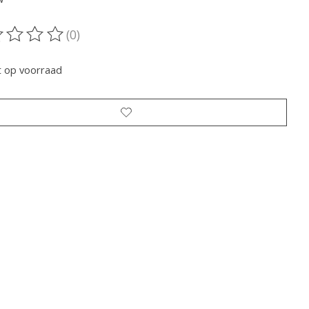
(0)
oordeling van dit product is
0
van de 5
t op voorraad