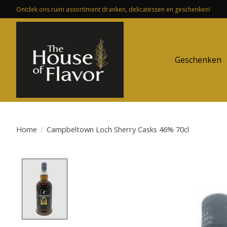
Ontdek ons ruim assortiment dranken, delicatessen en geschenken!
Geschenken
Home
/
Campbeltown Loch Sherry Casks 46% 70cl
Product image slideshow Items