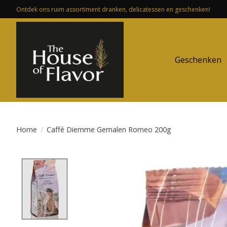
Ontdek ons ruim assortiment dranken, delicatessen en geschenken!
Geschenken
Home
/
Caffé Diemme Gemalen Romeo 200g
Product image slideshow Items