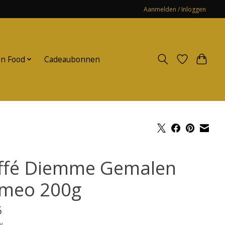
Aanmelden / Inloggen
n Food
Cadeaubonnen
ffé Diemme Gemalen
meo 200g
5
w