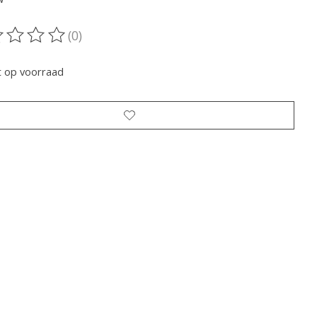
(0)
oordeling van dit product is
0
van de 5
t op voorraad