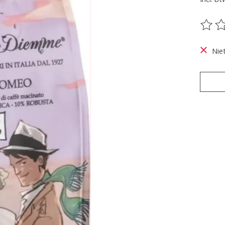
De be
Nie