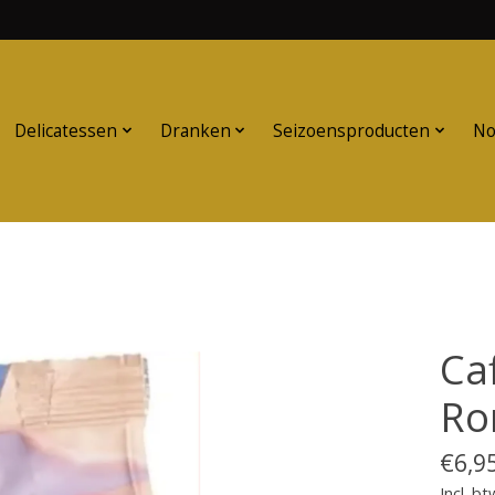
Delicatessen
Dranken
Seizoensproducten
No
Ca
Ro
€6,9
Incl. bt