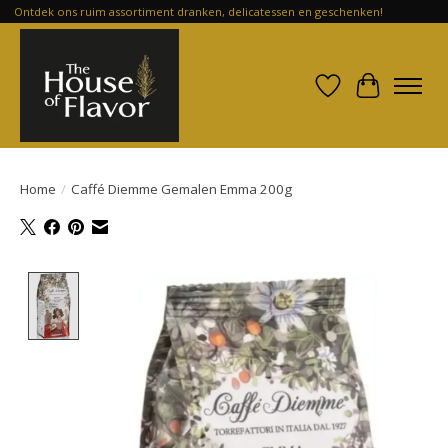
Ontdek ons ruim assortiment dranken, delicatessen en geschenken!
Verlanglijst
Winkelwa
Home
/
Caffé Diemme Gemalen Emma 200g
Product image slideshow Items