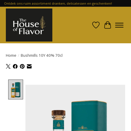
Ontdek ons ruim assortiment dranken, delicatessen en geschenken!
Verlanglijst
Winkelwa
Home
/
Bushmills 10Y 40% 70cl
Product image slideshow Items