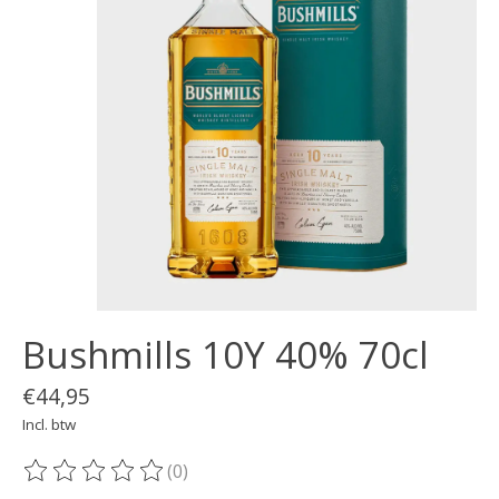
Bushmills 10Y 40% 70cl
€44,95
Incl. btw
(0)
De beoordeling van dit product is
0
van de 5