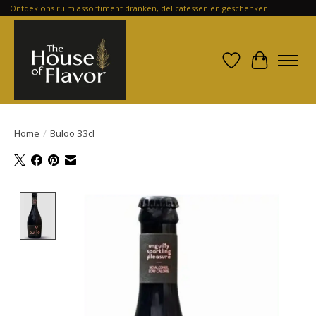
Ontdek ons ruim assortiment dranken, delicatessen en geschenken!
Verlanglijst
Winkelwa
Home
/
Buloo 33cl
Product image slideshow Items