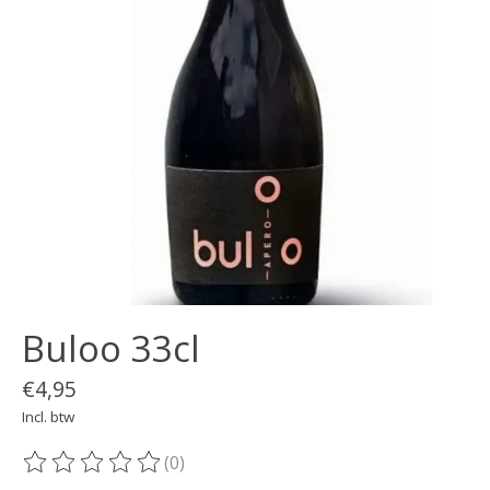
Buloo 33cl
€4,95
Incl. btw
(0)
De beoordeling van dit product is
0
van de 5