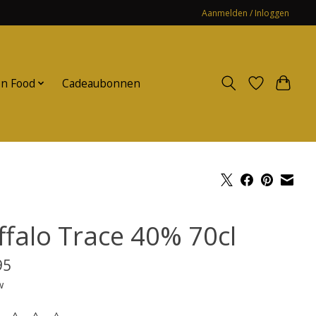
Aanmelden / Inloggen
n Food
Cadeaubonnen
ffalo Trace 40% 70cl
95
w