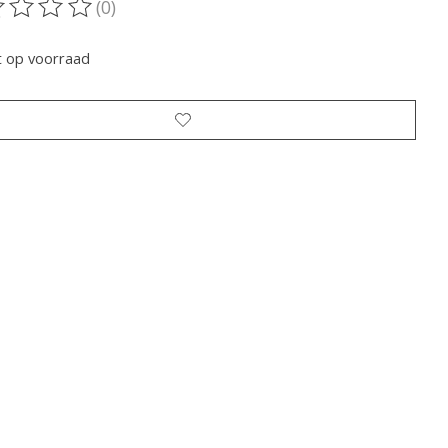
(0)
oordeling van dit product is
0
van de 5
t op voorraad