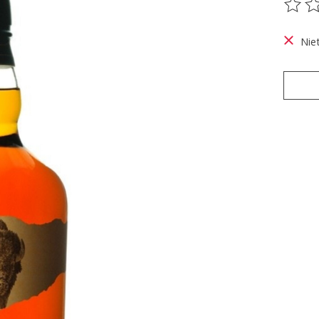
De be
Nie