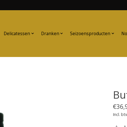
Delicatessen
Dranken
Seizoensproducten
No
Bu
€36,
Incl. bt