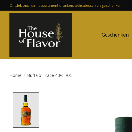
Ontdek ons ruim assortiment dranken, delicatessen en geschenken!
Geschenken
Home
/
Buffalo Trace 40% 70cl
Product image slideshow Items