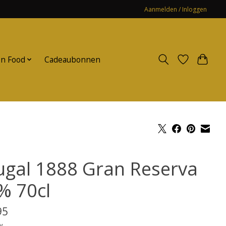
Aanmelden / Inloggen
n Food
Cadeaubonnen
ugal 1888 Gran Reserva
% 70cl
95
w