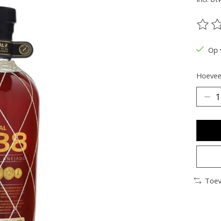
De be
Op 
Hoeveel
Toev