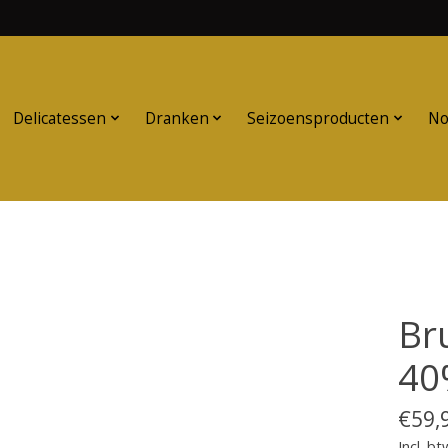
Delicatessen
Dranken
Seizoensproducten
No
Br
40
€59,
Incl. bt