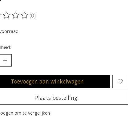
(0)
oordeling van dit product is
0
van de 5
voorraad
heid:
Toevoegen aan winkelwagen
Plaats bestelling
oegen om te vergelijken