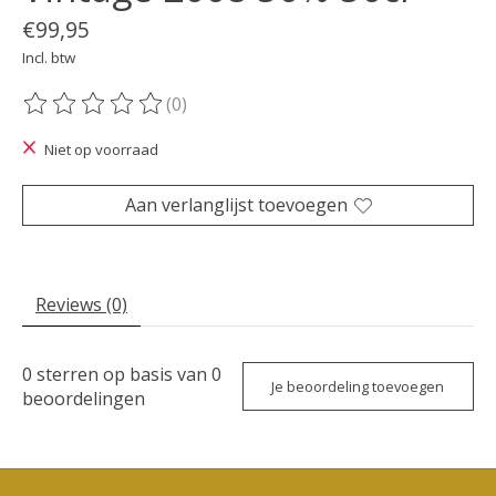
€99,95
Incl. btw
(0)
De beoordeling van dit product is
0
van de 5
Niet op voorraad
Aan verlanglijst toevoegen
Reviews (0)
0
sterren op basis van
0
Je beoordeling toevoegen
beoordelingen