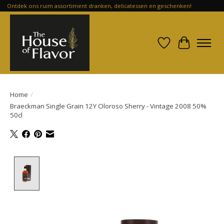
Ontdek ons ruim assortiment dranken, delicatessen en geschenken!
Verlanglijst
Winkelwa
Home
/
Braeckman Single Grain 12Y Oloroso Sherry - Vintage 2008 50%
50cl
Product image slideshow Items