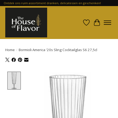
Ontdek ons ruim assortiment dranken, delicatessen en geschenken!
Verlanglijst
Winkelwa
Home
/
Bormioli America '20s Sling Cocktailglas S6 27,5cl
Product image slideshow Items