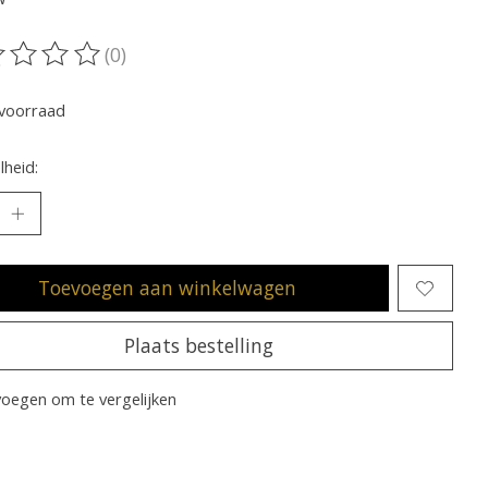
(0)
oordeling van dit product is
0
van de 5
voorraad
heid:
Toevoegen aan winkelwagen
Plaats bestelling
oegen om te vergelijken