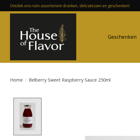
Ontdek ons ruim assortiment dranken, delicatessen en geschenken!
Geschenken
Home
/
Belberry Sweet Raspberry Sauce 250ml
Product image slideshow Items