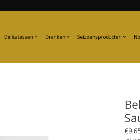
Delicatessen
Dranken
Seizoensproducten
No
Be
Sa
€9,6
Incl. bt