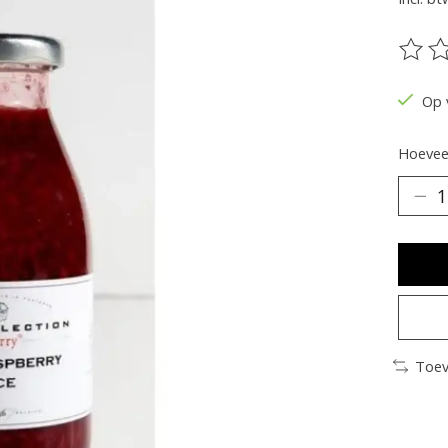
De be
Op 
Hoeveel
Toev