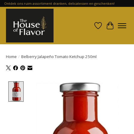
Ontdek ons ruim assortiment dranken, delicatessen en geschenken!
Verlanglijst
Winkelwa
Home
/
Belberry Jalapeño Tomato Ketchup 250ml
Product image slideshow Items