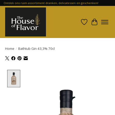
Ontdek ons ruim assortiment dranken, delicatessen en geschenken!
Verlanglijst
Winkelwa
Home
/
Bathtub Gin 43,3% 70cl
Product image slideshow Items