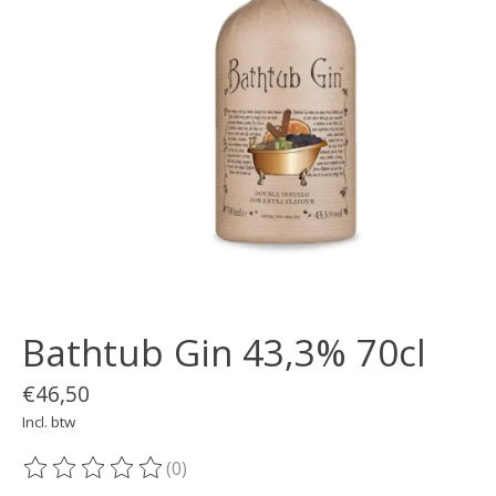
Bathtub Gin 43,3% 70cl
€46,50
Incl. btw
(0)
De beoordeling van dit product is
0
van de 5