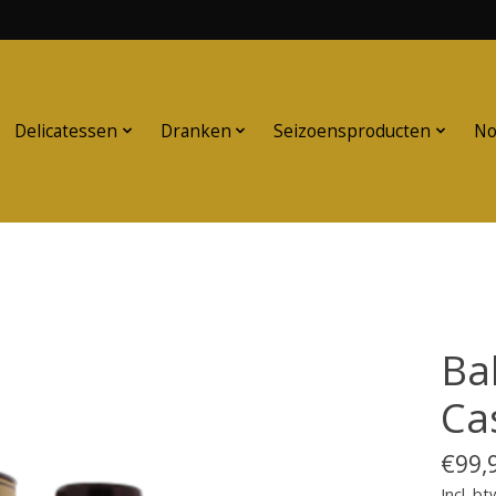
Delicatessen
Dranken
Seizoensproducten
No
Ba
Ca
€99,
Incl. bt