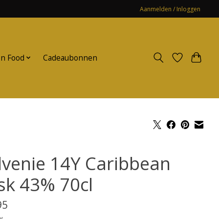
Aanmelden / Inloggen
n Food
Cadeaubonnen
lvenie 14Y Caribbean
sk 43% 70cl
95
w