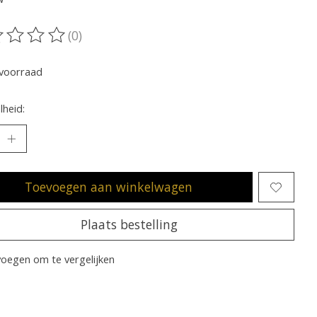
(0)
oordeling van dit product is
0
van de 5
voorraad
heid:
Toevoegen aan winkelwagen
Plaats bestelling
oegen om te vergelijken