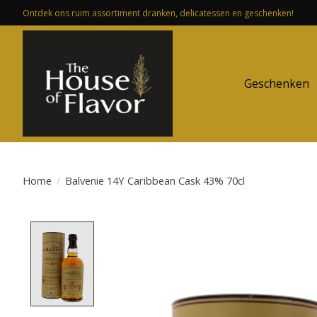
Ontdek ons ruim assortiment dranken, delicatessen en geschenken!
Geschenken
Home
/
Balvenie 14Y Caribbean Cask 43% 70cl
Product image slideshow Items