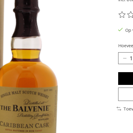
De be
Op 
Hoeveel
Toev