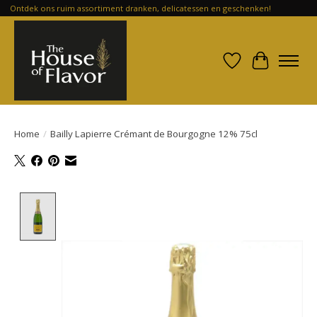
Ontdek ons ruim assortiment dranken, delicatessen en geschenken!
Verlanglijst
Winkelwa
Home
/
Bailly Lapierre Crémant de Bourgogne 12% 75cl
Product image slideshow Items