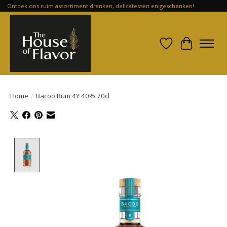
Ontdek ons ruim assortiment dranken, delicatessen en geschenken!
Verlanglijst
Winkelwa
Home
/
Bacoo Rum 4Y 40% 70cl
Product image slideshow Items