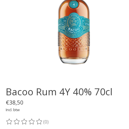
Bacoo Rum 4Y 40% 70cl
€38,50
Incl. btw
(0)
De beoordeling van dit product is
0
van de 5