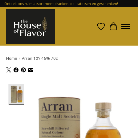
Ontdek ons ruim assortiment dranken, delicatessen en geschenken!
Verlanglijst
Winkelwa
Home
/
Arran 10Y 46% 70cl
Product image slideshow Items