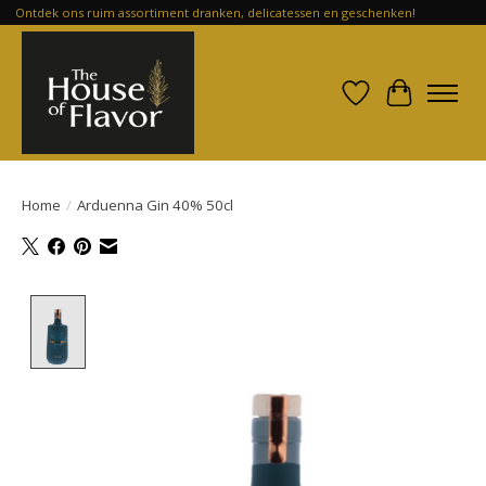
Ontdek ons ruim assortiment dranken, delicatessen en geschenken!
Verlanglijst
Winkelwa
Home
/
Arduenna Gin 40% 50cl
Product image slideshow Items