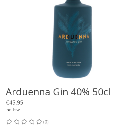
Arduenna Gin 40% 50cl
€45,95
Incl. btw
(0)
De beoordeling van dit product is
0
van de 5