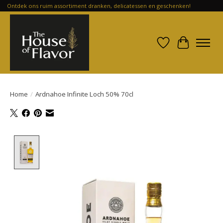
Ontdek ons ruim assortiment dranken, delicatessen en geschenken!
Verlanglijst
Winkelwa
Home
/
Ardnahoe Infinite Loch 50% 70cl
Product image slideshow Items