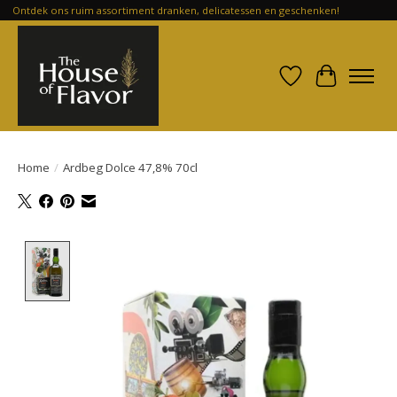
Ontdek ons ruim assortiment dranken, delicatessen en geschenken!
Verlanglijst
Winkelwa
Home
/
Ardbeg Dolce 47,8% 70cl
Product image slideshow Items