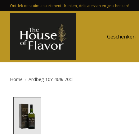
Ontdek ons ruim assortiment dranken, delicatessen en geschenken!
Geschenken
Home
/
Ardbeg 10Y 46% 70cl
Product image slideshow Items