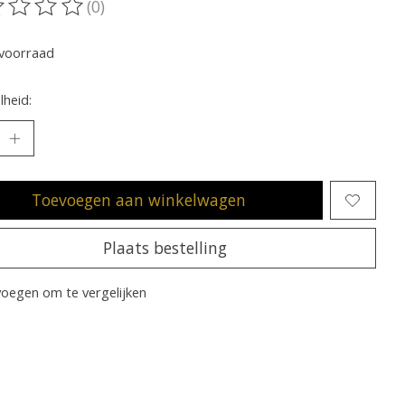
(0)
oordeling van dit product is
0
van de 5
voorraad
heid:
Toevoegen aan winkelwagen
Plaats bestelling
oegen om te vergelijken