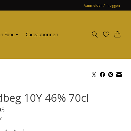
Aanmelden / Inloggen
n Food
Cadeaubonnen
dbeg 10Y 46% 70cl
95
w