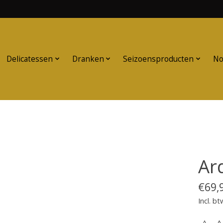
Delicatessen
Dranken
Seizoensproducten
No
Ar
€69,
Incl. bt