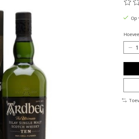
De be
Op 
Hoeveel
Toev