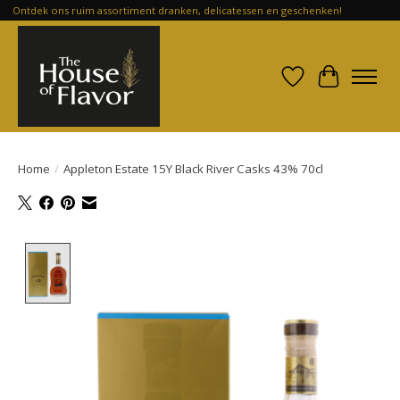
Ontdek ons ruim assortiment dranken, delicatessen en geschenken!
Verlanglijst
Winkelwa
Home
/
Appleton Estate 15Y Black River Casks 43% 70cl
Product image slideshow Items