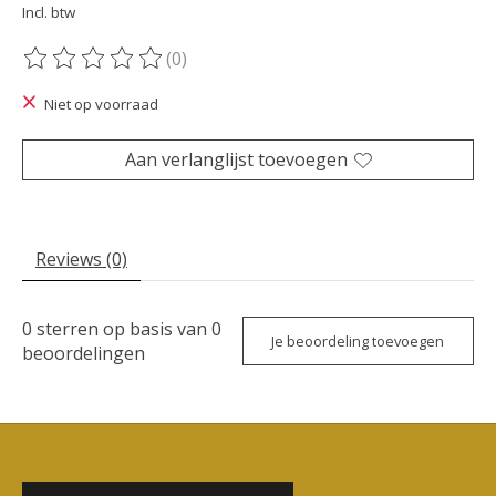
Incl. btw
(0)
De beoordeling van dit product is
0
van de 5
Niet op voorraad
Aan verlanglijst toevoegen
Reviews (0)
0
sterren op basis van
0
Je beoordeling toevoegen
beoordelingen