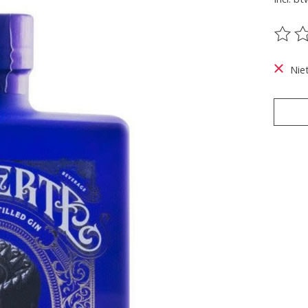
De be
Nie