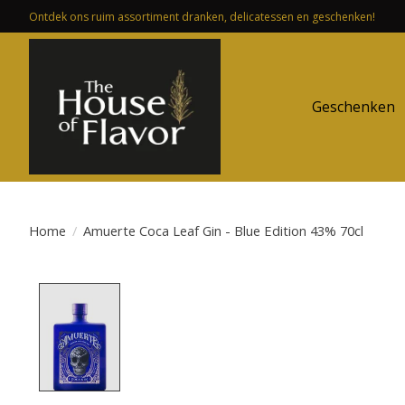
Ontdek ons ruim assortiment dranken, delicatessen en geschenken!
Geschenken
Home
/
Amuerte Coca Leaf Gin - Blue Edition 43% 70cl
Product image slideshow Items