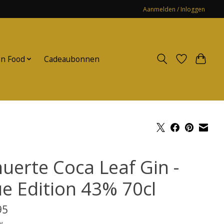
Aanmelden / Inloggen
n Food
Cadeaubonnen
uerte Coca Leaf Gin -
ue Edition 43% 70cl
95
w