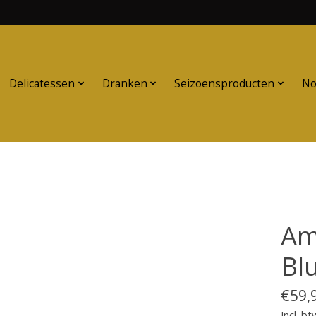
Delicatessen
Dranken
Seizoensproducten
No
Am
Bl
€59,
Incl. bt