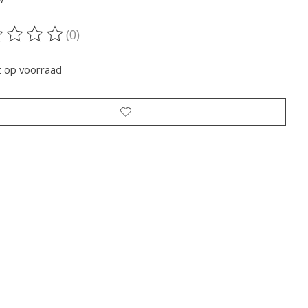
(0)
oordeling van dit product is
0
van de 5
t op voorraad