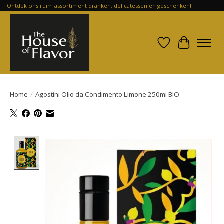
Ontdek ons ruim assortiment dranken, delicatessen en geschenken!
Verlanglijst
Winkelwa
Home
/
Agostini Olio da Condimento Limone 250ml BIO
Product image slideshow Items