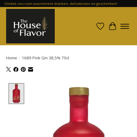
Ontdek ons ruim assortiment dranken, delicatessen en geschenken!
Verlanglijst
Winkelwa
Home
/
1689 Pink Gin 38,5% 70cl
Product image slideshow Items