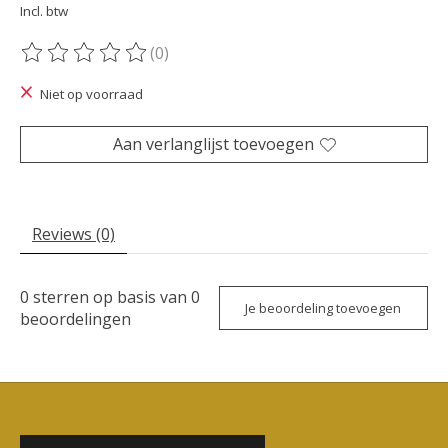
Incl. btw
(0)
De beoordeling van dit product is
0
van de 5
Niet op voorraad
Aan verlanglijst toevoegen
Reviews (0)
0
sterren op basis van
0
Je beoordeling toevoegen
beoordelingen