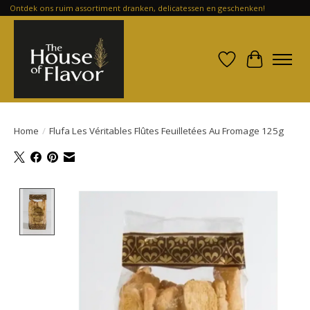
Ontdek ons ruim assortiment dranken, delicatessen en geschenken!
Verlanglijst
Winkelwa
Home
/
Flufa Les Véritables Flûtes Feuilletées Au Fromage 125g
Product image slideshow Items